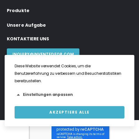
Produkte
Unsere Aufgabe
KONTAKTIERE UNS
INQUIRY@INVENTEDFOR.COM
Diese Website verwendet Cookies, um die
Benutzererfahrung zu verbessern und Besucherstatistiken
bereitzustellen.
invented4 ©2024. Alle Rechte vorbehalten
Datenschutz Bestimmungen
Einstellungen anpassen
Terms & Bedingungen
AKZEPTIERE ALLE
Notwendige Cookies
Notwendige Cookies ermöglichen die Kernfunktionalität. Ohne